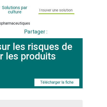
Solutions par
culture
ytopharmaceutiques
Partager :
Maïs
sur les risques de
Orge
r les produits
PPAM Horticulture
Pomme de terre
Toutes cultures
Télécharger la fiche
Vigne