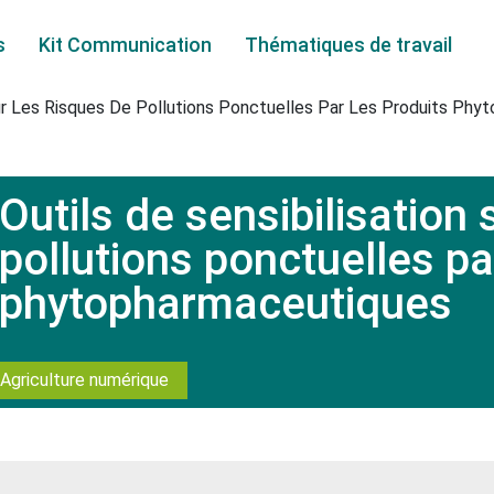
s
Kit Communication
Thématiques de travail
Sur Les Risques De Pollutions Ponctuelles Par Les Produits Ph
Arboriculture
Outils de sensibilisation 
Autres cultures
pollutions ponctuelles pa
Betterave
phytopharmaceutiques
Blé
Colza
Agriculture numérique
Cultures légumières