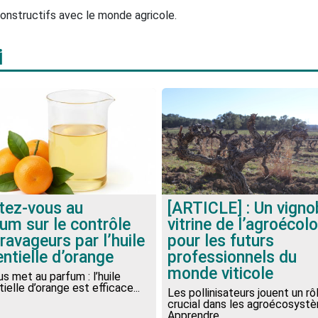
onstructifs avec le monde agricole.
i
tez-vous au
[ARTICLE] : Un vigno
um sur le contrôle
vitrine de l’agroécol
ravageurs par l’huile
pour les futurs
ntielle d’orange
professionnels du
monde viticole
s met au parfum : l’huile
ielle d’orange est efficace...
Les pollinisateurs jouent un rô
crucial dans les agroécosyst
Apprendre...