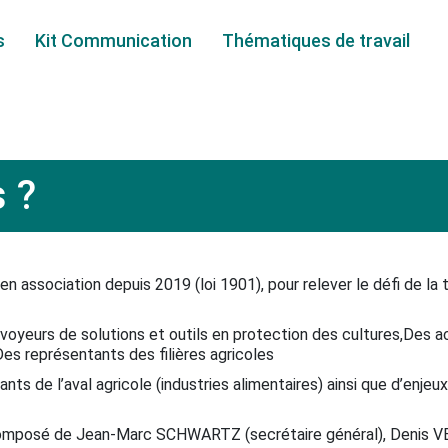
s
Kit Communication
Thématiques de travail
Arboriculture
 ?
Autres cultures
Betterave
Blé
en association depuis 2019 (loi 1901), pour relever le défi de la
Colza
voyeurs de solutions et outils en protection des cultures,Des act
Cultures légumières
eDes représentants des filières agricoles
ts de l’aval agricole (industries alimentaires) ainsi que d’enjeu
omposé de Jean-Marc SCHWARTZ (secrétaire général), Denis VE