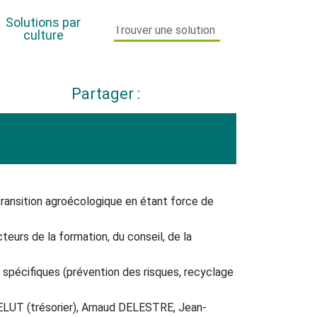
Solutions par
culture
Partager :
Maïs
Orge
PPAM Horticulture
Pomme de terre
 transition agroécologique en étant force de
Toutes cultures
eurs de la formation, du conseil, de la
Vigne
x spécifiques (prévention des risques, recyclage
LUT (trésorier), Arnaud DELESTRE, Jean-