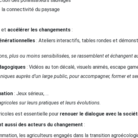
uction des pollinisateurs sauvages
e la connectivité du paysage
s
et
accélérer les changements
:
énérationnelles
: Ateliers interactifs, tables rondes et démonstr
ions, plus ou moins sensibilisées, se rassemblent et échangent au
édagogiques
: Vidéos au ton décalé, visuels animés, escape game v
echniques auprès d’un large public, pour accompagner, former et se
uation
: Jeux sérieux, …
agricoles sur leurs pratiques et leurs évolutions.
ricoles est essentielle pour
renouer le dialogue avec la société
t aussi des acteurs du changement
:
mation, les agriculteurs engagés dans la transition agroécologi