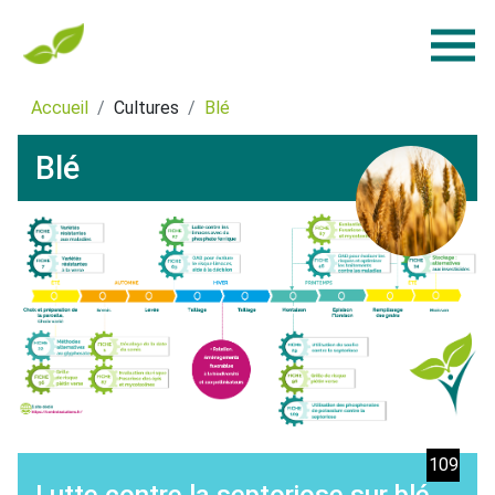
Accueil
Cultures
Blé
Blé
109
Lutte contre la septoriose sur blé