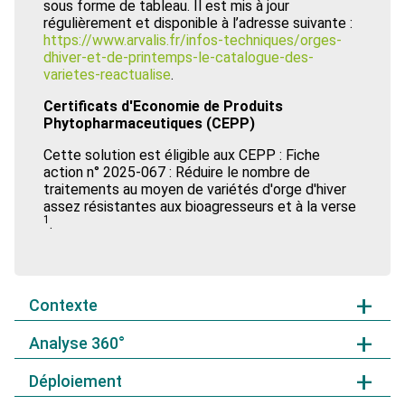
sous forme de tableau. Il est mis à jour
régulièrement et disponible à l’adresse suivante :
https://www.arvalis.fr/infos-techniques/orges-
dhiver-et-de-printemps-le-catalogue-des-
varietes-reactualise
.
Certificats d'Economie de Produits
Phytopharmaceutiques (CEPP)
Cette solution est éligible aux CEPP : Fiche
action n° 2025-067 : Réduire le nombre de
traitements au moyen de variétés d'orge d'hiver
assez résistantes aux bioagresseurs et à la verse
1
.
Contexte
Analyse 360°
L’orge est la troisième céréale cultivée en France. La
surface allouée à sa culture oscille autour de 1,9
Déploiement
millions d’hectares, soit environ 7 % de la Surface
Niveau de réduction d’utilisation et / ou d’impact
2
Agricole Utile (SAU) française
. Avec une production
potentiel