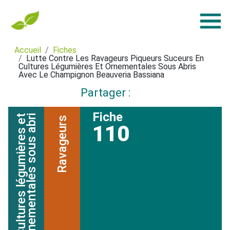
Accueil
Fiches
Lutte Contre Les Ravageurs Piqueurs Suceurs En
Cultures Légumières Et Ornementales Sous Abris
Avec Le Champignon Beauveria Bassiana
Partager :
Fiche
C
u
l
t
u
r
e
s
l
é
g
u
m
i
è
r
e
s
e
t
o
r
n
e
m
e
n
t
a
l
e
s
s
o
u
s
a
b
r
i
Ravageurs
110