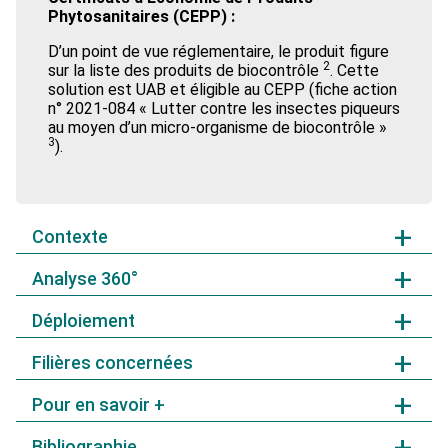
Phytosanitaires (CEPP) :
D’un point de vue réglementaire, le produit figure
2
sur la liste des produits de biocontrôle
. Cette
solution est UAB et éligible au CEPP (fiche action
n° 2021-084 « Lutter contre les insectes piqueurs
au moyen d’un micro-organisme de biocontrôle »
3
).
Contexte
Analyse 360°
Les ravageurs piqueurs suceurs que sont les aleurodes
(Hemiptera, Aleyrodoidea), les acariens (Arachnida), les
Déploiement
pucerons (Hemiptera, Aphidoidea), et les thrips
Niveau de réduction d’utilisation et/ou d’impact
(Thysanoptera) sont extrêmement polyphages et ont
potentiel
un fort impact économique sur des cultures à haute
Filières concernées
4 passages équivalent à 2 passages conventionnels,
valeur ajoutée comme les cultures légumières et
soit 0.5 IFT/ha.
ornementales (pertes de rendement, conséquences
Pour en savoir +
Les principales cultures visées par cette fiche sont :
La compatibilité des produits contenant cette
esthétiques empêchant la vente, etc.). Ils sont
matière active avec les autres méthodes de
particulièrement présents en production sous abris, où
En cultures légumières sous abris : la tomate,
Bibliographie