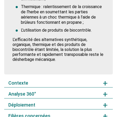
Thermique : ralentissement de la croissance
de l’herbe en soumettant les parties
aériennes à un choc thermique à l’aide de
brûleurs fonctionnant en propane ;
L’utilisation de produits de biocontrôle.
L’efficacité des alternatives synthétique,
organique, thermique et des produits de
biocontrôle étant limitée, la solution la plus
performante et rapidement transposable reste le
désherbage mécanique.
Contexte
Analyse 360°
L’entretien du sol en arboriculture concerne le rang et
l’inter-rang. La zone la plus délicate à gérer sans
Déploiement
herbicide est le rang, la gestion mécanique de l’inter-
Niveau de réduction d’utilisation et / ou d’impact
rang posant moins de difficulté. Le désherbage
potentiel
chimique du rang est aujourd’hui la pratique la plus
Filières concernées
Le niveau de réduction est difficilement quantifiable
Les données relatives à l’utilisation du désherbage