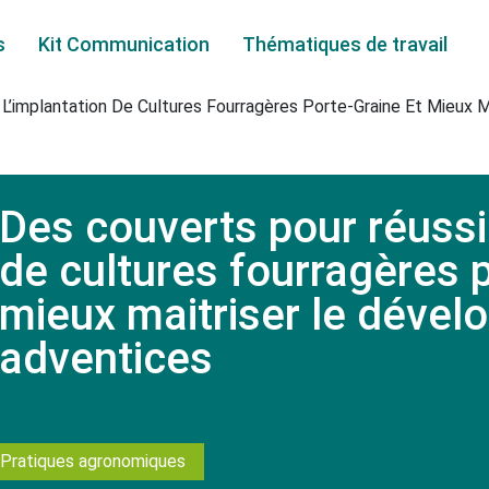
s
Kit Communication
Thématiques de travail
 L’implantation De Cultures Fourragères Porte-Graine Et Mieux
Arboriculture
Autres cultures
Des couverts pour réussir
Betterave
de cultures fourragères p
Blé
mieux maitriser le déve
Colza
adventices
Cultures légumières
Pratiques agronomiques