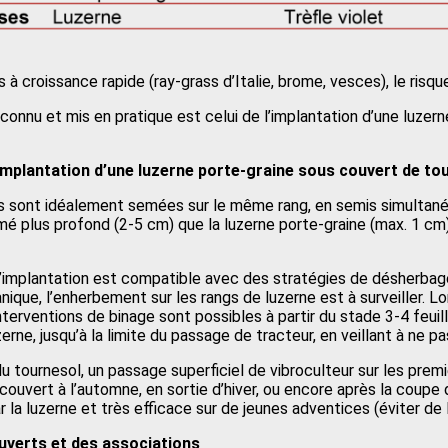
à croissance rapide (ray-grass d’Italie, brome, vesces), le risqu
 connu et mis en pratique est celui de l’implantation d’une luze
implantation d’une luzerne porte-graine sous couvert de to
 sont idéalement semées sur le même rang, en semis simultané 
 plus profond (2-5 cm) que la luzerne porte-graine (max. 1 cm),
implantation est compatible avec des stratégies de désherbag
que, l’enherbement sur les rangs de luzerne est à surveiller. 
terventions de binage sont possibles à partir du stade 3-4 feuill
uzerne, jusqu’à la limite du passage de tracteur, en veillant à ne p
du tournesol, un passage superficiel de vibroculteur sur les pre
couvert à l’automne, en sortie d’hiver, ou encore après la coupe d
r la luzerne et très efficace sur de jeunes adventices (éviter de l
uverts et des associations