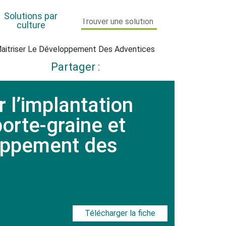
Solutions par
culture
 Maitriser Le Développement Des Adventices
Partager :
Maïs
Orge
 l’implantation
PPAM Horticulture
orte-graine et
Pomme de terre
loppement des
Toutes cultures
Vigne
Télécharger la fiche