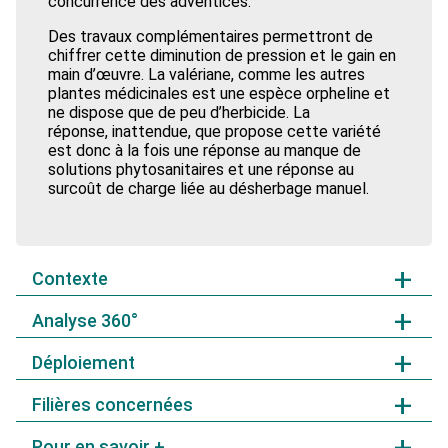
concurrence des adventices.
Des travaux complémentaires permettront de
chiffrer cette diminution de pression et le gain en
main d’œuvre. La valériane, comme les autres
plantes médicinales est une espèce orpheline et
ne dispose que de peu d’herbicide. La
réponse, inattendue, que propose cette variété
est donc à la fois une réponse au manque de
solutions phytosanitaires et une réponse au
surcoût de charge liée au désherbage manuel.
Contexte
Analyse 360°
La valériane (Valeriana officinalis) est une plante
médicinale utilisée principalement pour les vertus
Déploiement
sédatives de ses racines. Depuis plusieurs années, les
Niveau de réduction d’utilisation et/ ou d’impact
productions françaises sont soumises à une
potentiel
concurrence de plus en plus importante au niveau
Filières concernées
La lutte chimique est très limitée sur une espèce
La variété est en cours de déploiement et en cours de
européen. La production française utilise la variété
orpheline comme la valériane. Les atouts de vigueur et
demande de Certificat d’Obtention Végétale, elle
Valia (VS-1) depuis sa création par l’Iteipmai en 1995.
de production de biomasse sont une réponse
Pour en savoir +
représente, en 2018, moins de 5 % des surfaces