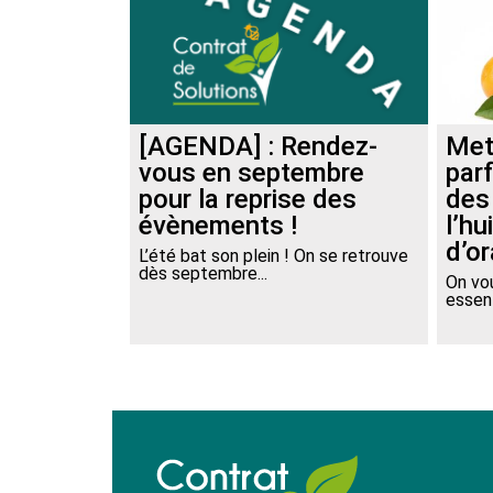
[AGENDA] : Rendez-
Met
vous en septembre
par
pour la reprise des
des
évènements !
l’hu
d’o
L’été bat son plein ! On se retrouve
dès septembre...
On vou
essent