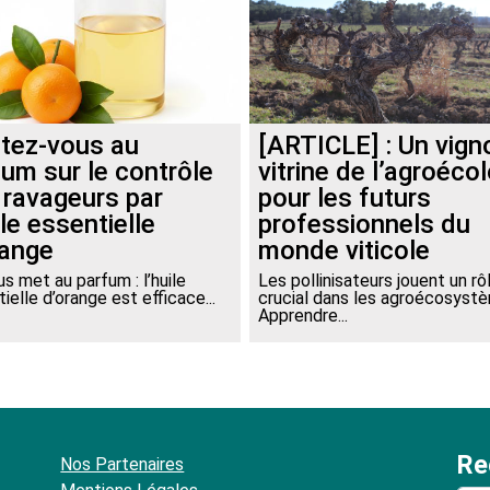
tez-vous au
[ARTICLE] : Un vign
fum sur le contrôle
vitrine de l’agroéco
 ravageurs par
pour les futurs
ile essentielle
professionnels du
range
monde viticole
s met au parfum : l’huile
Les pollinisateurs jouent un rô
ielle d’orange est efficace...
crucial dans les agroécosyst
Apprendre...
Re
Nos Partenaires