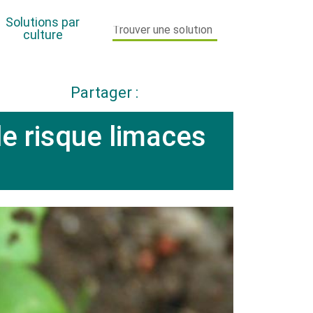
Solutions par
culture
Partager :
Maïs
le risque limaces
Orge
PPAM Horticulture
Pomme de terre
Toutes cultures
Vigne