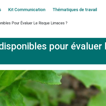
s
Kit Communication
Thématiques de travail
onibles Pour Évaluer Le Risque Limaces ?
Arboriculture
 disponibles pour évaluer 
Autres cultures
Betterave
Blé
Colza
Cultures légumières