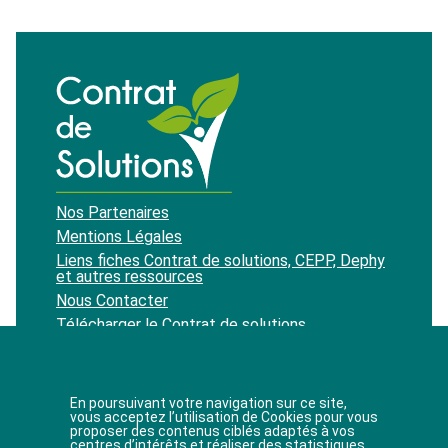
Nos Partenaires
Mentions Légales
Liens fiches Contrat de solutions, CEPP, Dephy
et autres ressources
Nous Contacter
Télécharger le Contrat de solutions
Recevoir notre newsletter
En poursuivant votre navigation sur ce site,
vous acceptez l’utilisation de Cookies pour vous
proposer des contenus ciblés adaptés à vos
J'accepte de recevoir les newsletters du site.
centres d’intérêts et réaliser des statistiques