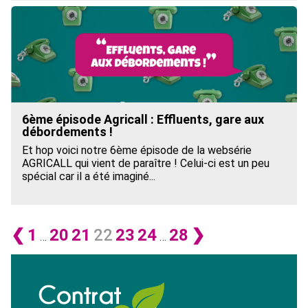
6ème épisode Agricall : Effluents, gare aux
débordements !
Et hop voici notre 6ème épisode de la websérie
AGRICALL qui vient de paraître ! Celui-ci est un peu
spécial car il a été imaginé...
❮
1
20
21
22
23
24
28
❯
…
…