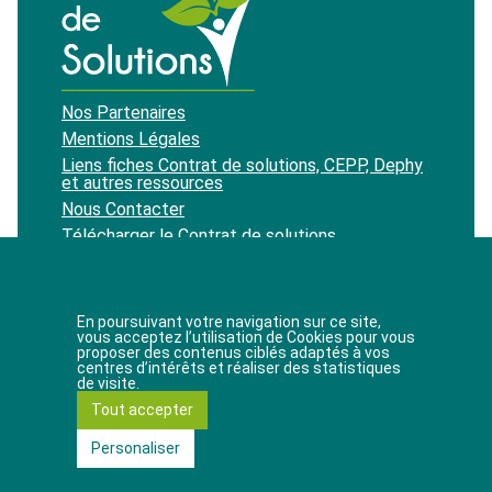
Nos Partenaires
Mentions Légales
Liens fiches Contrat de solutions, CEPP, Dephy
et autres ressources
Nous Contacter
Télécharger le Contrat de solutions
Recevoir notre newsletter
En poursuivant votre navigation sur ce site,
vous acceptez l’utilisation de Cookies pour vous
proposer des contenus ciblés adaptés à vos
J'accepte de recevoir les newsletters du site.
centres d’intérêts et réaliser des statistiques
de visite.
Tout accepter
11 rue de la baume
75008 Paris
Personaliser
© Contrat de Solutions 2019