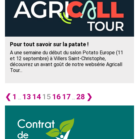
Pour tout savoir sur la patate !
A une semaine du début du salon Potato Europe (11
et 12 septembre) à Villers Saint-Christophe,
découvrez un avant goût de notre websérie Agricall
Tour...
❮
1
13
14
15
16
17
28
❯
…
…