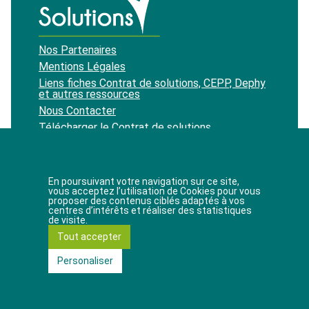
Nos Partenaires
Mentions Légales
Liens fiches Contrat de solutions, CEPP, Dephy
et autres ressources
Nous Contacter
Télécharger le Contrat de solutions
Recevoir notre newsletter
En poursuivant votre navigation sur ce site,
vous acceptez l’utilisation de Cookies pour vous
proposer des contenus ciblés adaptés à vos
J'accepte de recevoir les newsletters du site.
centres d’intérêts et réaliser des statistiques
de visite.
Tout accepter
11 rue de la baume
75008 Paris
Personaliser
© Contrat de Solutions 2019